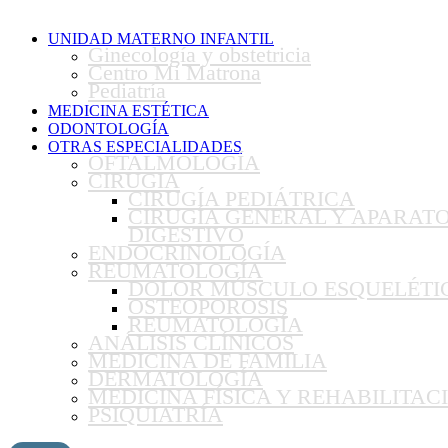
UNIDAD MATERNO INFANTIL
Ginecología y obstetricia
Centro Mi Matrona
Pediatría
MEDICINA ESTÉTICA
ODONTOLOGÍA
OTRAS ESPECIALIDADES
OFTALMOLOGÍA
CIRUGIA
CIRUGÍA PEDIÁTRICA
CIRUGÍA GENERAL Y APARAT
DIGESTIVO
ENDOCRINOLOGÍA
REUMATOLOGÍA
DOLOR MÚSCULO ESQUELÉTI
OSTEOPOROSIS
REUMATOLOGÍA
ANÁLISIS CLÍNICOS
MEDICINA DE FAMILIA
DERMATOLOGÍA
MEDICINA FÍSICA Y REHABILITAC
PSIQUIATRÍA