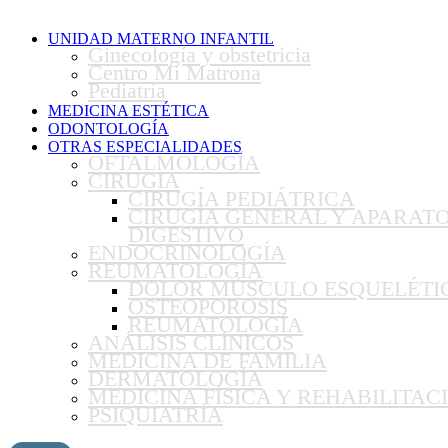
UNIDAD MATERNO INFANTIL
Ginecología y obstetricia
Centro Mi Matrona
Pediatría
MEDICINA ESTÉTICA
ODONTOLOGÍA
OTRAS ESPECIALIDADES
OFTALMOLOGÍA
CIRUGIA
CIRUGÍA PEDIÁTRICA
CIRUGÍA GENERAL Y APARAT
DIGESTIVO
ENDOCRINOLOGÍA
REUMATOLOGÍA
DOLOR MÚSCULO ESQUELÉTI
OSTEOPOROSIS
REUMATOLOGÍA
ANÁLISIS CLÍNICOS
MEDICINA DE FAMILIA
DERMATOLOGÍA
MEDICINA FÍSICA Y REHABILITAC
PSIQUIATRÍA