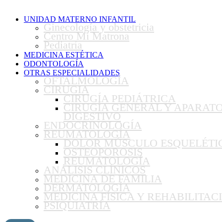
UNIDAD MATERNO INFANTIL
Ginecología y obstetricia
Centro Mi Matrona
Pediatría
MEDICINA ESTÉTICA
ODONTOLOGÍA
OTRAS ESPECIALIDADES
OFTALMOLOGÍA
CIRUGIA
CIRUGÍA PEDIÁTRICA
CIRUGÍA GENERAL Y APARAT
DIGESTIVO
ENDOCRINOLOGÍA
REUMATOLOGÍA
DOLOR MÚSCULO ESQUELÉTI
OSTEOPOROSIS
REUMATOLOGÍA
ANÁLISIS CLÍNICOS
MEDICINA DE FAMILIA
DERMATOLOGÍA
MEDICINA FÍSICA Y REHABILITAC
PSIQUIATRÍA