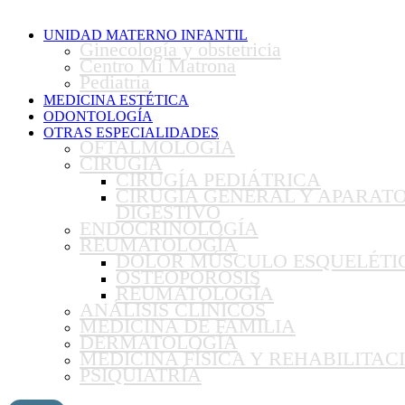
UNIDAD MATERNO INFANTIL
Ginecología y obstetricia
Centro Mi Matrona
Pediatría
MEDICINA ESTÉTICA
ODONTOLOGÍA
OTRAS ESPECIALIDADES
OFTALMOLOGÍA
CIRUGIA
CIRUGÍA PEDIÁTRICA
CIRUGÍA GENERAL Y APARAT
DIGESTIVO
ENDOCRINOLOGÍA
REUMATOLOGÍA
DOLOR MÚSCULO ESQUELÉTI
OSTEOPOROSIS
REUMATOLOGÍA
ANÁLISIS CLÍNICOS
MEDICINA DE FAMILIA
DERMATOLOGÍA
MEDICINA FÍSICA Y REHABILITAC
PSIQUIATRÍA