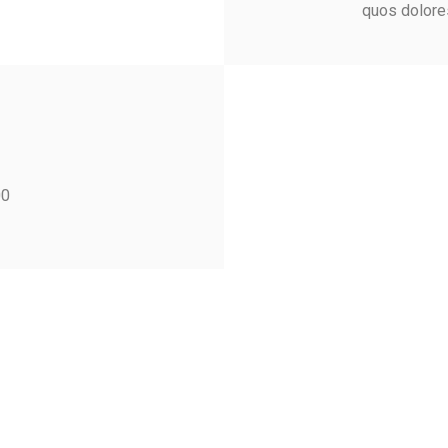
quos dolores
00