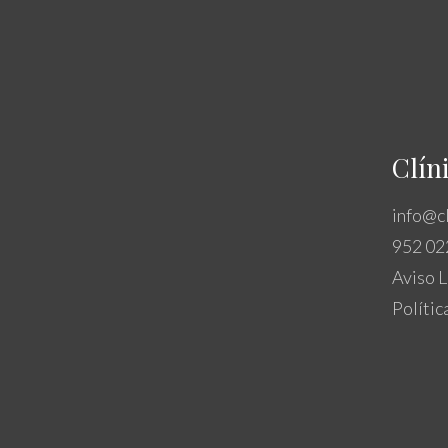
Clín
info@c
952 02
Aviso L
Polític