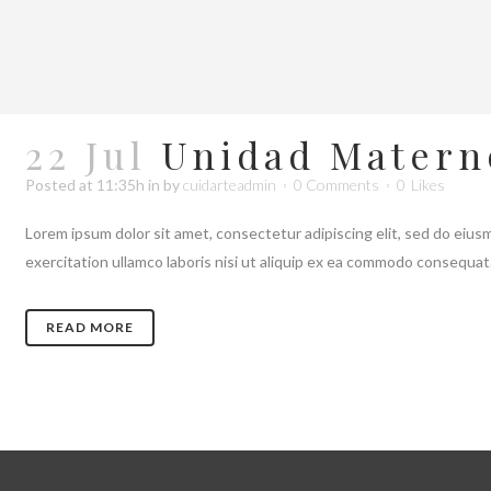
22 Jul
Unidad Materno
Posted at 11:35h
in
by
cuidarteadmin
0 Comments
0
Likes
Lorem ipsum dolor sit amet, consectetur adipiscing elit, sed do eius
exercitation ullamco laboris nisi ut aliquip ex ea commodo consequat. 
READ MORE