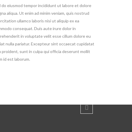
 do eiusmod tempor incididunt ut labore et dolore
na aliqua. Ut enim ad minim veniam, quis nostrud
rcitation ullamco laboris nisi ut aliquip ex ea
modo consequat. Duis aute irure dolor in
rehenderit in voluptate velit esse cillum dolore eu
iat nulla pariatur. Excepteur sint occaecat cupidatat
 proident, sunt in culpa qui officia deserunt mollit
m id est laborum.