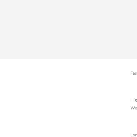
C
Fas
Ta
Hig
Wo
Ab
Lor