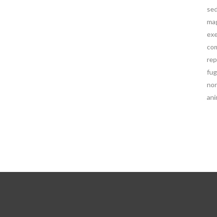
sed
mag
exe
com
rep
fug
non
ani