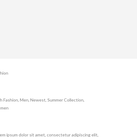
ategory
hion
gs
h Fashion, Men, Newest, Summer Collection,
men
out This Project
em ipsum dolor sit amet, consectetur adipiscing elit,