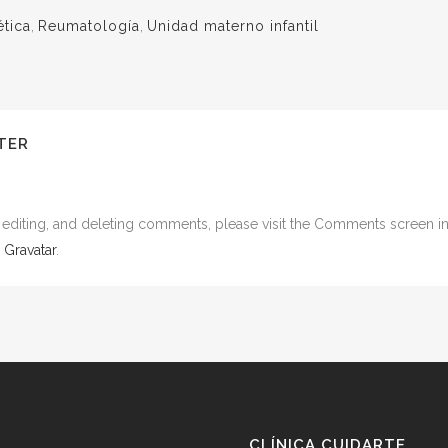
ética
,
Reumatología
,
Unidad materno infantil
TER
, editing, and deleting comments, please visit the Comments screen i
m
Gravatar
.
CLÍNICA CUIDARTE