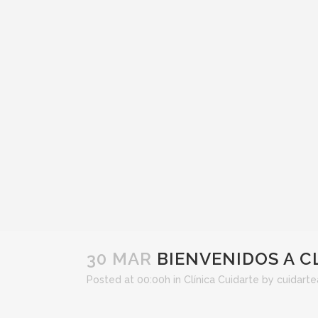
30 MAR
BIENVENIDOS A CL
Posted at 00:00h
in
Clínica Cuidarte
by
cuidart